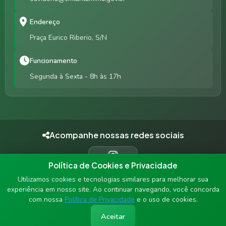
Endereço
Praça Eurico Riberio, S/N
Funcionamento
Segunda à Sexta - 8h às 17h
Acompanhe nossas redes sociais
Política de Cookies e Privacidade
INSTAGRAM
Utilizamos cookies e tecnologias similares para melhorar sua
experiência em nosso site. Ao continuar navegando, você concorda
com nossa
Política de Privacidade
e o uso de cookies.
© 2026 Câmara Municipal de Tumtum - MA. Todos os direitos
Aceitar
reservados.