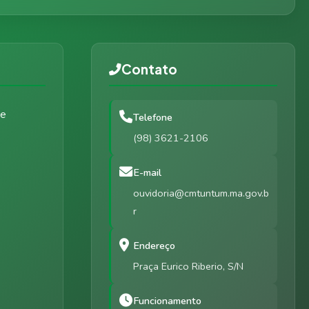
Contato
de
Telefone
(98) 3621-2106
E-mail
ouvidoria@cmtuntum.ma.gov.b
r
Endereço
Praça Eurico Riberio, S/N
Funcionamento