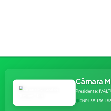
Câmara Mu
Presidente: IVAL
CNPJ: 35.156.48